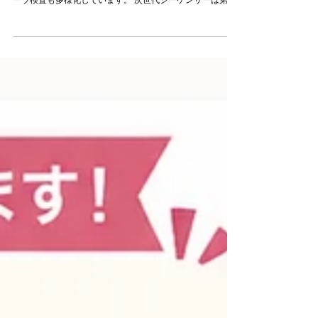
どの検査会社のレポートでもOK 検査会社より“読み取り”ス
キル。—どの検査会社のレポートでもOK 最近は、腸内フロ
ーラ検査も多様化しています。 次世代シーケンサーは第2
世代から第3世代へ、細菌の割合を見るものに加え、 ポス
トバイオティクス（代謝産物） の比率を示すタイプまで。
レポートの見せ方や価格帯（3万円台〜より手頃なもの）も
さまざま。 だからこそ、「どれを選べばいいの？」と迷う
のは当然です。 ⸻ 検査会社によって、こんなに違いま
す 実際、各社の検査方法とレポート形式には大きな違いが
あります。 16S rRNA解析（第2世代が主流） 細菌の16S
rRNAの特定領域（例：V3–V4/全長）を読む方法。比較的
低コストで主に属レベルの構成比（相対量）を把握。多く
の検査会社が採用。※種・株レベルは基本的に難しい／真
菌・ウイルスは対象外。 ＊16Sは相対比であり絶対量では
ない／プライマーバイアスの影響あり。 メタゲノム解析
（ショットガン） 細菌などのゲノム断片を網羅的に読む方
法。第2世代（短鎖）中心だが第3世代（長鎖）を併用する
場合も。条件次第で種〜株