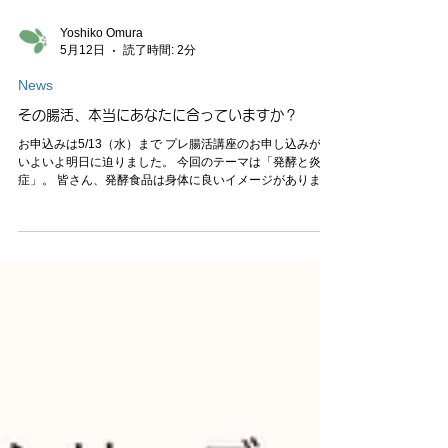
Yoshiko Omura
5月12日
読了時間: 2分
News
その腸活、本当にあなたに合っていますか？
お申込みは5/13（水）まで プレ腸活講座のお申し込みが、
いよいよ明日に迫りました。 今回のテーマは「発酵と炎
症」。 皆さん、発酵食品は身体に良いイメージがあります
よね。 でも実は、“どこで” “どんな細菌が” 発酵している
かによって、身体への影響は大きく変わります。 闇雲に発
酵食品を摂ることで、逆に不調につながってしまうケース
もあります。 今回は、 発酵が好循環になる条件 悪循環に
なってしまうケース 炎症があるとなぜ腸内環境が乱れるの
か なぜ炎症が続くと腸活がうまくいかないのか を、わかり
やすく解説します。 実際には、 腸内環境の乱れ→炎症→さ
らに腸内環境が悪化 →そこへ発酵食品が加わることで悪循
環 という流れが起きている方も少なくありません。 今回は
特別ゲストとして、分子栄養学を専門とする 吉冨麻里枝さ