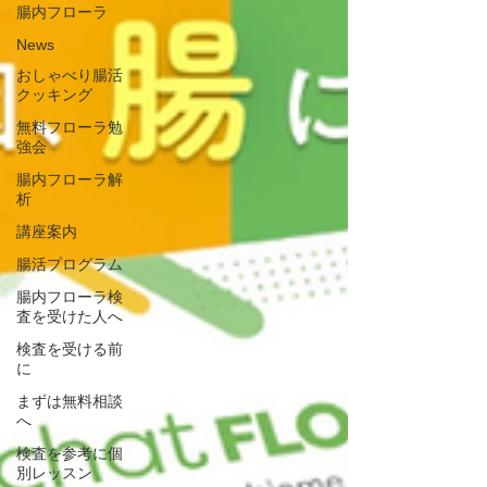
腸内フローラ
News
おしゃべり腸活
クッキング
無料フローラ勉
強会
腸内フローラ解
析
講座案内
腸活プログラム
腸内フローラ検
査を受けた人へ
検査を受ける前
に
まずは無料相談
へ
検査を参考に個
別レッスン