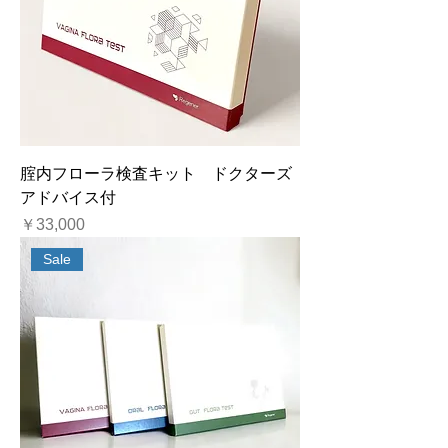
腟内フローラ検査キット ドクターズ
アドバイス付
価格
￥33,000
Sale