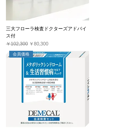
三大フローラ検査ドクターズアドバイ
ス付
通常価格
セール価格
￥102,300
￥80,300
会員価格