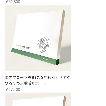
価格
￥52,800
腸内フローラ検査(男女年齢別）『すぐ
やる３つ』腸活サポート
価格
￥37,400