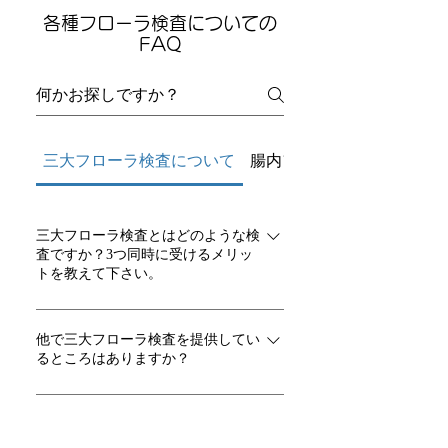
各種フローラ検査についての
FAQ
三大フローラ検査について
腸内フローラ検査について
三大フローラ検査とはどのような検
査ですか？3つ同時に受けるメリッ
トを教えて下さい。
三大フローラ検査とは、女性の身体で
比較的身近に検査できる「腸内・口腔
他で三大フローラ検査を提供してい
るところはありますか？
内・腟内」の細菌バランスを、それぞ
れ確認する検査です。 近年、老化や不
現在、腸内・口腔内・腟内、それぞれ
調に関わる要因のひとつとして「慢性
のフローラ検査を単独で提供している
三大フローラ検査はどのような女性
的な炎症」が注目されています。 腸内
におすすめでしょうか？
機関やサービスは複数あります。 しか