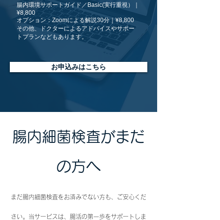
腸内環境サポートガイド／Basic(実行重視）｜
¥8,800
オプション：Zoomによる解説30分｜¥8,800
その他、ドクターによるアドバイスやサポー
トプランなどもあります。
お申込みはこちら
腸内細菌検査がまだ
の方へ
まだ腸内細菌検査をお済みでない方も、ご安心くだ
さい。当サービスは、腸活の第一歩をサポートしま