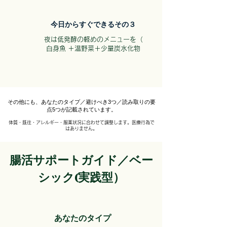
​今日からすぐできるその３
​夜は低発酵の軽めのメニューを（
白身魚 ＋温野菜＋少量炭水化物
その他にも、あなたのタイプ／避けべき3つ／読み取りの要
点5つが記載されています。
体質・既往・アレルギー・服薬状況に合わせて調整します。医療行為で
はありません。
腸活サポートガイド／ベー
シック(実践型）
​あなたのタイプ