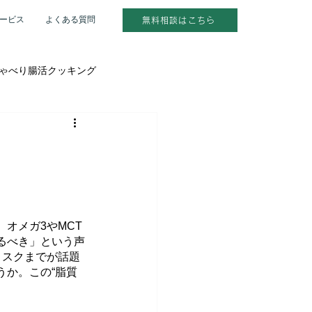
ービス
よくある質問
無料相談はこちら
ゃべり腸活クッキング
を受けた人へ
別レッスン
オメガ3やMCT
るべき」という声
リスクまでが話題
うか。この“脂質