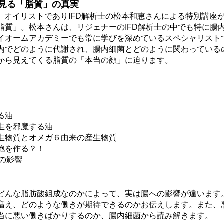
見る「脂質」の真実
金）、オイリストでありIFD解析士の松本和恵さんによる特別講座
脂質」。松本さんは、リジェナーのIFD解析士の中でも特に腸
イオームアカデミーでも常に学びを深めているスペシャリスト
内でどのように代謝され、腸内細菌とどのように関わっている
から見えてくる脂質の「本当の顔」に迫ります。
る油
生を邪魔する油
生物質とオメガ６由来の産生物質
胞を作る？！
への影響
どんな脂肪酸組成なのかによって、実は腸への影響が違います
増え、どのような働きが期待できるのかお伝えします。また、
当に悪い働きばかりするのか、腸内細菌から読み解きます。