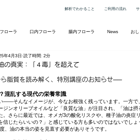
解析でわかること
ご利用の流れ
サ
フローラ
口内フローラ
腸内フローラ
News
おし
25年4月3日
読了時間: 2分
ーラ解析
講座案内
腸活プログラム
腸内フローラ検査
油の真実：「４毒」を超えて
から脂質を読み解く、特別講座のお知らせ──
相談へ
検査を参考に個別レッスン
検査レポートを参考に個
？混乱する現代の栄養常識
い――そんなイメージが、今なお根強く残っています。一方で、
ージンオリーブオイルなど「良質な油」が注目され、「油は摂
た。さらに最近では、オメガ3の酸化リスクや、種子油の炎症
を信じたらいいの？」と感じている方も多いのではないでしょ
一度、油の本当の姿を見直す必要がありそうです。