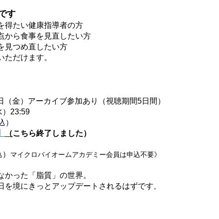
です
を得たい健康指導者の方
点から食事を見直したい方
を見つめ直したい方
いただけます。
25日（金）アーカイブ参加あり（視聴期間5日間）
23:59
税込）
】
（
こちら終了しました）
）
込
マイクロバイオームアカデミー会員は申込不要》
なかった「脂質」の世界。
日を境にきっとアップデートされるはずです
。