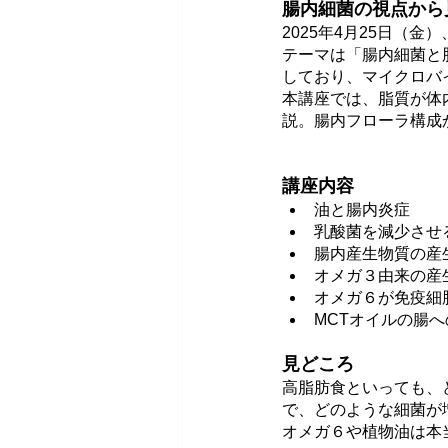
腸内細菌の視点から
2025年4月25日（
テーマは「腸内細菌と
しており、マイクロバ
本講座では、脂質が体
説。腸内フローラ構成
講座内容
油と腸内炎症
乳酸菌を減少させ
腸内産生物質の産
オメガ３由来の産
オメガ６が免疫細
MCTオイルの腸
見どころ
高脂肪食といっても、
で、どのような細菌が
オメガ６や植物油は本