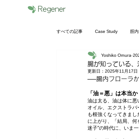
すべての記事
Case Study
腟内
Yoshiko Omura
20
無料フローラ勉強会
腸内フロ
腸が知っている、
更新日：
2025年11月17日
──腸内フローラ
検査を受ける前に
まずは無料
「油＝悪」は本当か
油は太る、油は体に悪
オイル、エクストラバ
も根強くなってきまし
に上がり、「結局、何
迷子”の時代に、いま