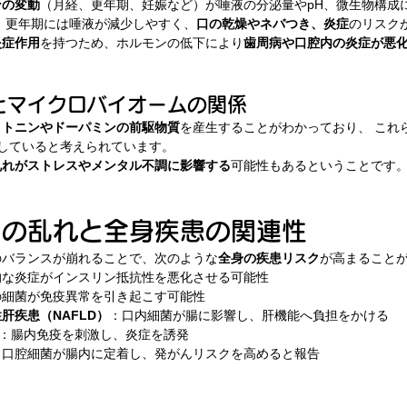
ンの変動
（月経、更年期、妊娠など）が唾液の分泌量やpH、微生物構成
、更年期には唾液が減少しやすく、
口の乾燥やネバつき、炎症
のリスク
炎症作用
を持つため、ホルモンの低下により
歯周病や口腔内の炎症が悪
質とマイクロバイオームの関係
ロトニンやドーパミンの前駆物質
を産生することがわかっており、 これ
していると考えられています。
乱れがストレスやメンタル不調に影響する
可能性もあるということです
ラの乱れと全身疾患の関連性
のバランスが崩れることで、次のような
全身の疾患リスク
が高まること
的な炎症がインスリン抵抗性を悪化させる可能性
の細菌が免疫異常を引き起こす可能性
肝疾患（NAFLD）
：口内細菌が腸に影響し、肝機能へ負担をかける
：腸内免疫を刺激し、炎症を誘発
：口腔細菌が腸内に定着し、発がんリスクを高めると報告