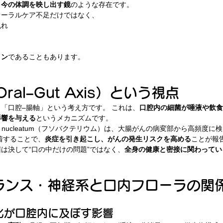
、今の体調を映し出す鏡
のような存在です。
オーラルケア不足だけではなく、
乱れ
イン
であることもあります。
ral–Gut Axis）という視点
「口腔–腸軸」という考え方です。 これは、
口腔内の細菌が唾液や飲食
影響を与える
というメカニズムです。
rium nucleatum（フソバクテリウム）は、大腸がんの病変部から高頻度
着することで、
炎症を引き起こし、がんの発生リスクを高める
ことが報
は決して“口の中だけの問題”ではなく、
全身の健康と密接に関わってい
バランス・神経系と口内フローラの関
化が口腔内に及ぼす影響