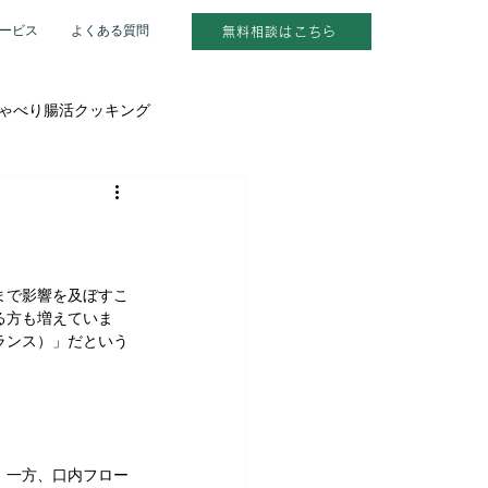
ービス
よくある質問
無料相談はこちら
ゃべり腸活クッキング
を受けた人へ
別レッスン
まで影響を及ぼすこ
る方も増えていま
ランス）」だという
 一方、口内フロー