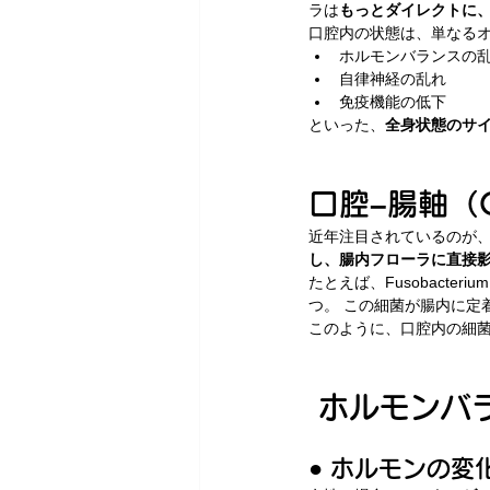
ラは
もっとダイレクトに
口腔内の状態は、単なる
ホルモンバランスの
自律神経の乱れ
免疫機能の低下
といった、
全身状態のサ
口腔–腸軸（O
近年注目されているのが、
し、腸内フローラに直接
たとえば、Fusobacte
つ。 この細菌が腸内に定
このように、口腔内の細菌
 ホルモン
● ホルモンの変