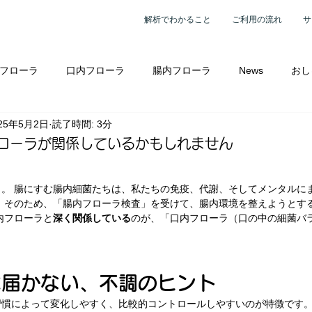
解析でわかること
ご利用の流れ
サ
フローラ
口内フローラ
腸内フローラ
News
おし
25年5月2日
読了時間: 3分
ーラ解析
講座案内
腸活プログラム
腸内フローラ検査
ローラが関係しているかもしれません
相談へ
検査を参考に個別レッスン
検査レポートを参考に個
。 腸にすむ腸内細菌たちは、私たちの免疫、代謝、そしてメンタルに
 そのため、「腸内フローラ検査」を受けて、腸内環境を整えようとす
内フローラと
深く関係している
のが、「口内フローラ（口の中の細菌バ
？
は届かない、不調のヒント
慣によって変化しやすく、比較的コントロールしやすいのが特徴です。