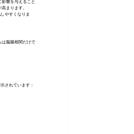
に影響を与えること
が高まります。
化
しやすくなりま
らは脳腸相関だけで
。
が示されています：