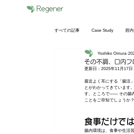
すべての記事
Case Study
腟内
Yoshiko Omura
20
無料フローラ勉強会
腸内フロ
その不調、口内フ
更新日：
2025年11月17日
検査を受ける前に
まずは無料
最近よく耳にする「腸活」
とがわかってきています。
す。ところで―― その腸
ことをご存知でしょうか
食事だけで
腸内環境は、食事や生活習