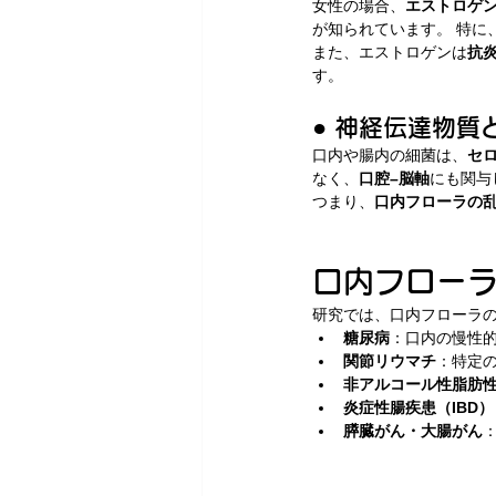
女性の場合、
エストロゲ
が知られています。 特に
また、エストロゲンは
抗
す。
● 神経伝達物
口内や腸内の細菌は、
セ
なく、
口腔–脳軸
にも関与
つまり、
口内フローラの
口内フロー
研究では、口内フローラ
糖尿病
：口内の慢性
関節リウマチ
：特定
非アルコール性脂肪性
炎症性腸疾患（IBD）
膵臓がん・大腸がん