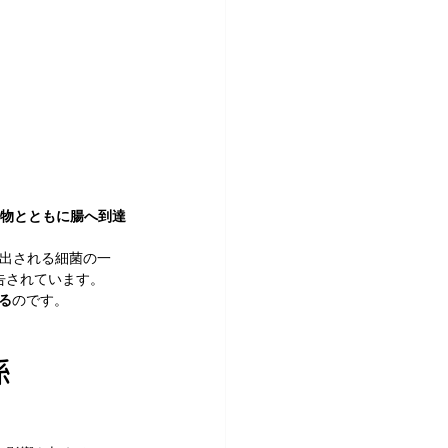
物とともに腸へ到達
に検出される細菌の一
告されています。
る
のです。
係